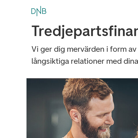
Tred­je­parts­fi­na
Vi ger dig mervärden i form av
långsiktiga relationer med din