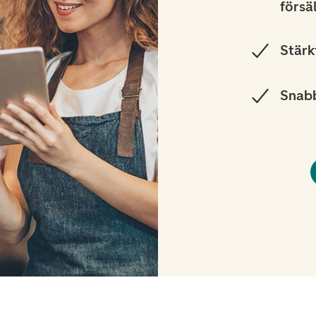
försä
Stärk
Snabb