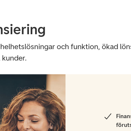
n­sie­ring
 helhetslösningar och funktion, ökad lön
a kunder.
Finan
förut