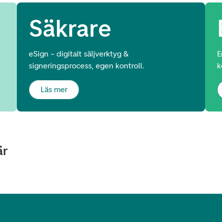
Säkrare
eSign – digitalt säljverktyg &
E
signeringsprocess, egen kontroll.
k
Läs mer
är